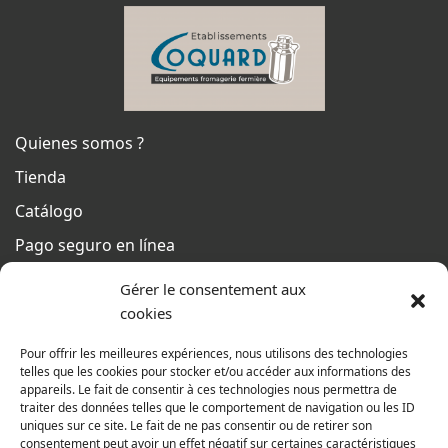
Quienes somos ?
Tienda
Catálogo
Pago seguro en línea
Condiciones generales de venta
Gérer le consentement aux
Del lunes al jueves
cookies
De 8h a 12h30 y de 13h30 a 17h20
Pour offrir les meilleures expériences, nous utilisons des technologies
El viernes
telles que les cookies pour stocker et/ou accéder aux informations des
appareils. Le fait de consentir à ces technologies nous permettra de
De 8h a 12h30 y de 13h30 a 16h
traiter des données telles que le comportement de navigation ou les ID
uniques sur ce site. Le fait de ne pas consentir ou de retirer son
consentement peut avoir un effet négatif sur certaines caractéristiques