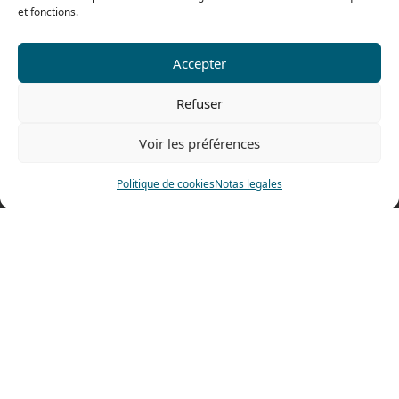
et fonctions.
Nuestra gama para particulares
Accepter
Contáctenos
Refuser
Tel: 0033 474 62 81 44
Fax: 0033 474 62 81 69
Voir les préférences
478 rue Alexandre Richetta
Politique de cookies
Notas legales
69400 Villefranche sur Saône
FRANCE
Plano de accesso