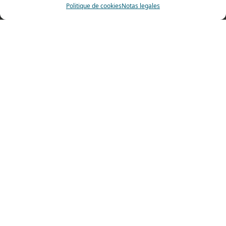
69400 Villefranche sur Saône
Politique de cookies
Notas legales
FRANCE
Plano de accesso
Ets Coquard
2026
–
Notas legales
Fait par
Pilot’In