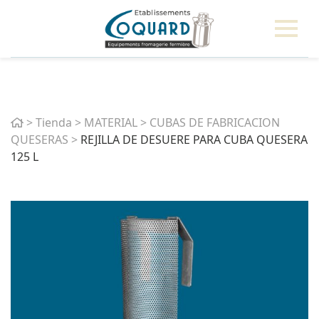
Home
>
Tienda
>
MATERIAL
>
CUBAS DE FABRICACION
QUESERAS
>
REJILLA DE DESUERE PARA CUBA QUESERA
125 L