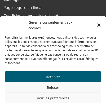
Pago seguro en línea
Condiciones generales de venta
Gérer le consentement aux
Del lunes al jueves
cookies
De 8h a 12h30 y de 13h30 a 17h20
El viernes
Pour offrir les meilleures expériences, nous utilisons des technologies
telles que les cookies pour stocker et/ou accéder aux informations des
De 8h a 12h30 y de 13h30 a 16h
appareils. Le fait de consentir à ces technologies nous permettra de
traiter des données telles que le comportement de navigation ou les ID
uniques sur ce site. Le fait de ne pas consentir ou de retirer son
consentement peut avoir un effet négatif sur certaines caractéristiques
Nuestra gama para particulares
et fonctions.
Accepter
Contáctenos
Tel: 0033 474 62 81 44
Refuser
Fax: 0033 474 62 81 69
Voir les préférences
478 rue Alexandre Richetta