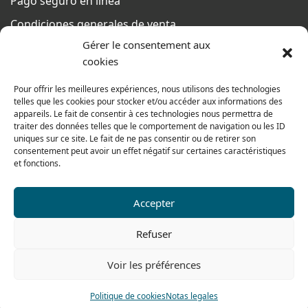
Pago seguro en línea
Condiciones generales de venta
Gérer le consentement aux
Del lunes al jueves
cookies
De 8h a 12h30 y de 13h30 a 17h20
El viernes
Pour offrir les meilleures expériences, nous utilisons des technologies
telles que les cookies pour stocker et/ou accéder aux informations des
De 8h a 12h30 y de 13h30 a 16h
appareils. Le fait de consentir à ces technologies nous permettra de
traiter des données telles que le comportement de navigation ou les ID
uniques sur ce site. Le fait de ne pas consentir ou de retirer son
consentement peut avoir un effet négatif sur certaines caractéristiques
Nuestra gama para particulares
et fonctions.
Accepter
Contáctenos
Tel: 0033 474 62 81 44
Refuser
Fax: 0033 474 62 81 69
Voir les préférences
478 rue Alexandre Richetta
69400 Villefranche sur Saône
Politique de cookies
Notas legales
FRANCE