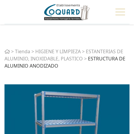
Home
>
Tienda
>
HIGIENE Y LIMPIEZA
>
ESTANTERIAS DE
ALUMINIO, INOXIDABLE, PLASTICO
>
ESTRUCTURA DE
ALUMINIO ANODIZADO