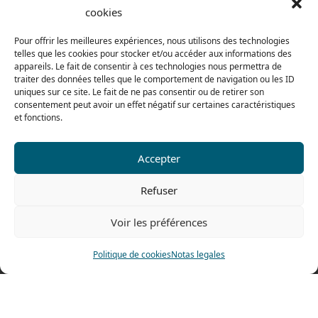
De 8h a 12h30 y de 13h30 a 17h20
cookies
El viernes
Pour offrir les meilleures expériences, nous utilisons des technologies
De 8h a 12h30 y de 13h30 a 16h
telles que les cookies pour stocker et/ou accéder aux informations des
appareils. Le fait de consentir à ces technologies nous permettra de
traiter des données telles que le comportement de navigation ou les ID
uniques sur ce site. Le fait de ne pas consentir ou de retirer son
Nuestra gama para particulares
consentement peut avoir un effet négatif sur certaines caractéristiques
et fonctions.
Contáctenos
Accepter
Tel: 0033 474 62 81 44
Refuser
Fax: 0033 474 62 81 69
Voir les préférences
478 rue Alexandre Richetta
69400 Villefranche sur Saône
Politique de cookies
Notas legales
FRANCE
Plano de accesso