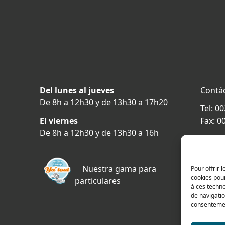
Del lunes al jueves
Contá
De 8h a 12h30 y de 13h30 a 17h20
Tel: 0
El viernes
Fax: 0
De 8h a 12h30 y de 13h30 a 16h
478 ru
69400 
FRAN
Nuestra gama para
Pour offrir 
cookies pour
particulares
Plano 
à ces techn
de navigatio
consentement
a