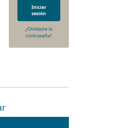
Iniciar
sesión
¿Olvidaste la
contraseña?
ar