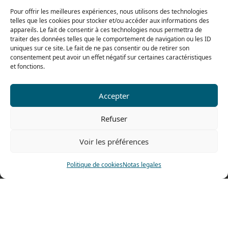
De 8h a 12h30 y de 13h30 a 17h20
Pour offrir les meilleures expériences, nous utilisons des technologies
telles que les cookies pour stocker et/ou accéder aux informations des
El viernes
appareils. Le fait de consentir à ces technologies nous permettra de
De 8h a 12h30 y de 13h30 a 16h
traiter des données telles que le comportement de navigation ou les ID
uniques sur ce site. Le fait de ne pas consentir ou de retirer son
consentement peut avoir un effet négatif sur certaines caractéristiques
et fonctions.
Nuestra gama para particulares
Accepter
Contáctenos
Refuser
Tel: 0033 474 62 81 44
Voir les préférences
Fax: 0033 474 62 81 69
478 rue Alexandre Richetta
Politique de cookies
Notas legales
69400 Villefranche sur Saône
FRANCE
Plano de accesso