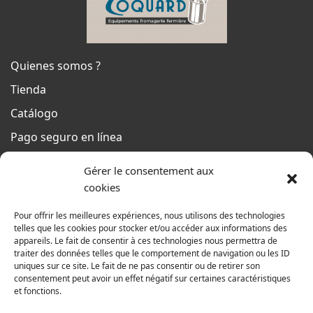
Quienes somos ?
Tienda
Catálogo
Pago seguro en línea
Condiciones generales de venta
Gérer le consentement aux
Del lunes al jueves
cookies
De 8h a 12h30 y de 13h30 a 17h20
Pour offrir les meilleures expériences, nous utilisons des technologies
El viernes
telles que les cookies pour stocker et/ou accéder aux informations des
appareils. Le fait de consentir à ces technologies nous permettra de
De 8h a 12h30 y de 13h30 a 16h
traiter des données telles que le comportement de navigation ou les ID
uniques sur ce site. Le fait de ne pas consentir ou de retirer son
consentement peut avoir un effet négatif sur certaines caractéristiques
et fonctions.
Nuestra gama para particulares