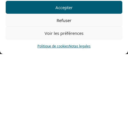
Accepter
Contáctenos
Refuser
Tel: 0033 474 62 81 44
Fax: 0033 474 62 81 69
Voir les préférences
478 rue Alexandre Richetta
Politique de cookies
Notas legales
69400 Villefranche sur Saône
FRANCE
Plano de accesso